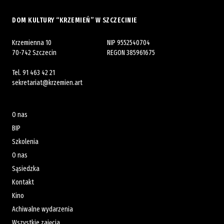
DOM KULTURY “KRZEMIEŃ” W SZCZECINIE
Krzemienna 10
NIP 9552540704
70-742 Szczecin
REGON 385961675
Tel.
91 463 42 21
sekretariat@krzemien.art
O nas
BIP
Szkolenia
O nas
Sąsiedzka
Kontakt
Kino
Achiwalne wydarzenia
Wszystkie zajęcia