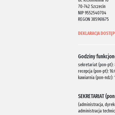
Ul. Krzemienna 10
70-742 Szczecin
NIP 9552540704
REGON 385961675
DEKLARACJA DOSTĘP
Godziny funkcjo
sekretariat (pon-pt):
recepcja (pon-pt): 1
kawiarnia (pon-ndz): 
SEKRETARIAT (pon.
(administracja, dyrek
administracja techni