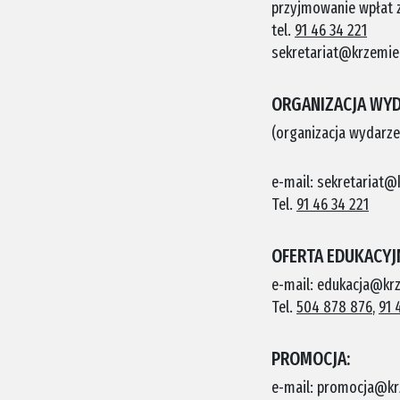
przyjmowanie wpłat z
tel.
91 46 34 221
sekretariat@krzemie
ORGANIZACJA WYD
(organizacja wydarze
e-mail: sekretariat@
Tel.
91 46 34 221
OFERTA EDUKACYJ
e-mail: edukacja@kr
Tel.
504 878 876
,
91 
PROMOCJA:
e-mail: promocja@kr