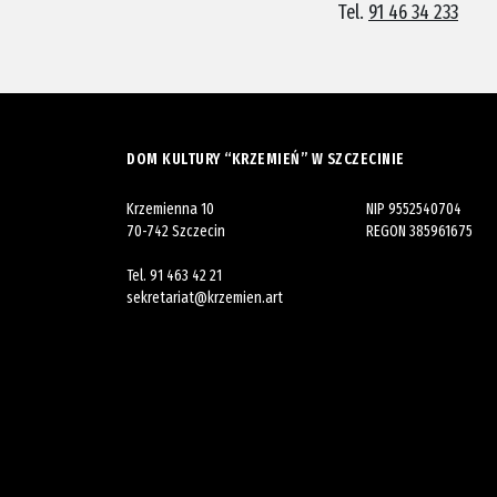
Tel.
91 46 34 233
DOM KULTURY “KRZEMIEŃ” W SZCZECINIE
Krzemienna 10
NIP 9552540704
70-742 Szczecin
REGON 385961675
Tel.
91 463 42 21
sekretariat@krzemien.art