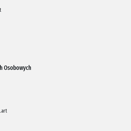
t
ch Osobowych
.art