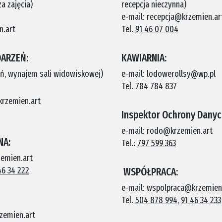
a zajęcia)
recepcja nieczynna)
e-mail: recepcja@krzemien.ar
n.art
Tel.
91 46 07 004
ARZEŃ:
KAWIARNIA:
ń, wynajem sali widowiskowej)
e-mail: lodowerollsy@wp.pl
Tel. 784 784 837
krzemien.art
Inspektor Ochrony Dany
e-mail: rodo@krzemien.art
NA:
Tel.:
797 599 363
zemien.art
46 34 222
WSPÓŁPRACA:
e-mail: wspolpraca@krzemien
Tel.
504 878 994
,
91 46 34 233
zemien.art