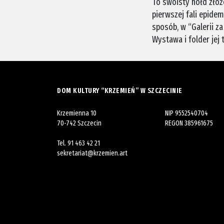
To swoisty hołd zło
pierwszej fali epide
sposób, w “Galerii z
Wystawa i folder jej
DOM KULTURY “KRZEMIEŃ” W SZCZECINIE
Krzemienna 10
NIP 9552540704
70-742 Szczecin
REGON 385961675
Tel.
91 463 42 21
sekretariat@krzemien.art