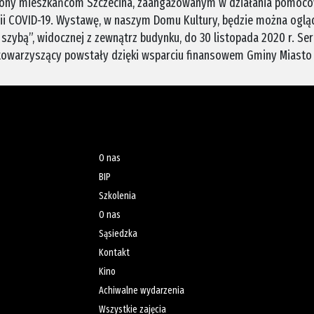
żony mieszkańcom Szczecina, zaangażowanym w działania pomoc
mii COVID-19. Wystawę, w naszym Domu Kultury, będzie można ogl
a szybą”, widocznej z zewnątrz budynku, do 30 listopada 2020 r. S
 towarzyszący powstały dzięki wsparciu finansowem Gminy Miasto 
O nas
BIP
Szkolenia
O nas
Sąsiedzka
Kontakt
Kino
Achiwalne wydarzenia
Wszystkie zajęcia