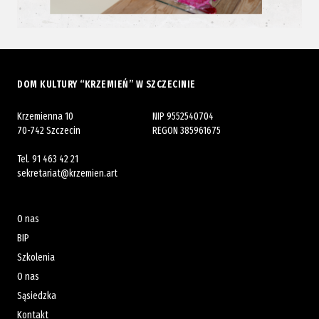
DOM KULTURY “KRZEMIEŃ” W SZCZECINIE
Krzemienna 10
NIP 9552540704
70-742 Szczecin
REGON 385961675
Tel.
91 463 42 21
sekretariat@krzemien.art
O nas
BIP
Szkolenia
O nas
Sąsiedzka
Kontakt