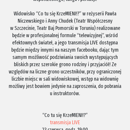
.
Widowisko “Co tu się KrzeMIENI!?” w reżyserii Pawła
Niczewskiego i Anny Chudek (Teatr Współczesny
w Szczecinie, Teatr Baj Pomorski w Toruniu) realizowane
będzie w profesjonalnej formule “telewizyjnej”, wśród
efektownych świateł, a jego transmisja LIVE dostępna
będzie między innymi na naszym facebooku, dając tym
samym możliwość podziwiania swoich występujących
bliskich przez szerokie grono rodziny i przyjaciół! Ze
względów na liczne grono uczestników, przy ograniczonej
liczbie miejsc w sali widowiskowej, wstęp na widownię
możliwy jest bowiem jedynie na zaproszenia, do pobrania
u instruktorów.
.
.
“Co tu się KrzeMIENI!?”
transmisja LIVE
23 czerwca, godz. 19:00