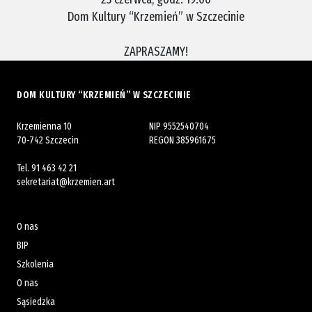
Dom Kultury “Krzemień” w Szczecinie
.
ZAPRASZAMY!
DOM KULTURY “KRZEMIEŃ” W SZCZECINIE
Krzemienna 10
NIP 9552540704
70-742 Szczecin
REGON 385961675
Tel.
91 463 42 21
sekretariat@krzemien.art
O nas
BIP
Szkolenia
O nas
Sąsiedzka