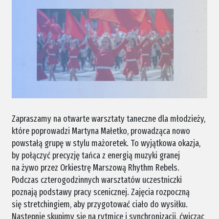
Zapraszamy na otwarte warsztaty taneczne dla młodzieży,
które poprowadzi Martyna Małetko, prowadząca nowo
powstałą grupę w stylu mażoretek. To wyjątkowa okazja,
by połączyć precyzję tańca z energią muzyki granej
na żywo przez Orkiestrę Marszową Rhythm Rebels.
Podczas czterogodzinnych warsztatów uczestniczki
poznają podstawy pracy scenicznej. Zajęcia rozpoczną
się stretchingiem, aby przygotować ciało do wysiłku.
Następnie skupimy się na rytmice i synchronizacji, ćwicząc