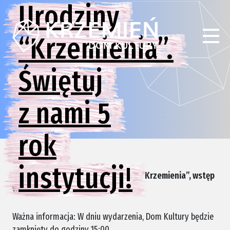
Urodziny
“Krzemienia”.
Świętuj
z nami 5
rok
instytucji!
6.09.2025 r., godz. 15:00 – Urodziny “Krzemienia”, wstęp
wolny
Ważna informacja: W dniu wydarzenia, Dom Kultury będzie
zamknięty do godziny 15:00.