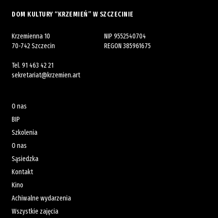
DOM KULTURY “KRZEMIEŃ” W SZCZECINIE
Krzemienna 10
NIP 9552540704
70-742 Szczecin
REGON 385961675
Tel.
91 463 42 21
sekretariat@krzemien.art
O nas
BIP
Szkolenia
O nas
Sąsiedzka
Kontakt
Kino
Achiwalne wydarzenia
Wszystkie zajęcia