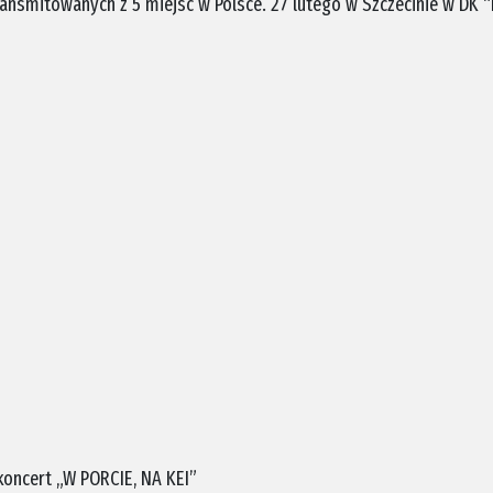
ransmitowanych z 5 miejsc w Polsce. 27 lutego w Szczecinie w DK 
koncert „W PORCIE, NA KEI”