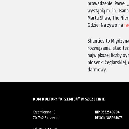
prowadzenie: Paweł „
wystąpią m. in.: Bana
Marta Śliwa, The Nie
Gdzie: Na żywo na
fa
Shanties to Międzyna
rozwiązania, stąd te
największej liczby s
piosenki żeglarskiej
darmowy.
DOM KULTURY “KRZEMIEŃ” W SZCZECINIE
Krzemienna 10
NIP 9552540704
70-742 Szczecin
REGON 385961675