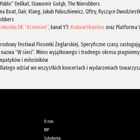
Pablo” Delikat, Sławomir Gołąb, The Nierobbers
na Boat, Dair, Klang, Jakub Paluszkiewicz, Qftry, Ryczące Dwudziest
robbers
cebooku DK “Krzemień”
, kanał YT:
KrakowShanties
oraz Platforma 
rodowy Festiwal Piosenki Żeglarskiej. Specyficzne czasy zasługują
ż nazwa “W sieci”. Mimo wyjątkowego i trudnego okresu pragniemy
ympatyków i miłośników
, dlatego udział we wszystkich koncertach i wydarzeniach towarzys
O nas
BIP
Szkolenia