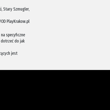
ki, Stary Szmugler,
VOD PlayKrakow.pl
 na specyficzne
 dotrzeć do jak
zących jest