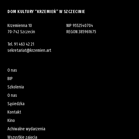
DOM KULTURY “KRZEMIEŃ” W SZCZECINIE
Krzemienna 10
NIP 9552540704
70-742 Szczecin
REGON 385961675
Tel.
91 463 42 21
sekretariat@krzemien.art
O nas
BIP
Szkolenia
O nas
Sąsiedzka
Kontakt
Kino
Achiwalne wydarzenia
Wszystkie zajęcia