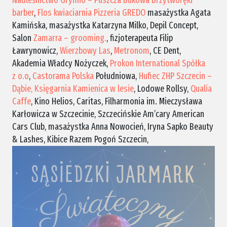
Nadleśnictwo Gryfino – Puszcza Bukowa
Brzytworęki
barber
,
Flos kwiaciarnia
Pizzeria GREDO
masażystka Agata
Kamińska, masażystka Katarzyna Milko, Depil Concept,
Salon
Zamarra – grooming.
, fizjoterapeuta Filip
Ławrynowicz,
Wierzbowy Las
,
Metronom
, CE Dent,
Akademia Władcy Nożyczek,
Prokon International Spółka
z o.o
,
Castorama Polska
Południowa,
Hufiec ZHP Szczecin –
Dąbie,
Księgarnia Kamienica w lesie
, Lodowe Rollsy,
Qualia
Caffe
, Kino Helios, Caritas, Filharmonia im. Mieczysława
Karłowicza w Szczecinie,
Szczecińskie Am’cary American
Cars Club, masażystka Anna Nowocień, Iryna Sapko Beauty
& Lashes, Kibice Razem Pogoń Szczecin,