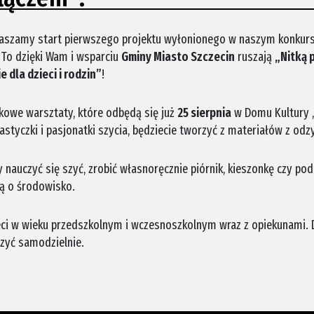
głaszamy start pierwszego projektu wyłonionego w naszym konkur
 To dzięki Wam i wsparciu
Gminy Miasto Szczecin
ruszają
„Nitką 
 dla dzieci i rodzin”
!
kowe warsztaty, które odbędą się już
25 sierpnia
w Domu Kultury 
lastyczki i pasjonatki szycia, będziecie tworzyć z materiałów z odz
y nauczyć się szyć, zrobić własnoręcznie piórnik, kieszonkę czy po
ką o środowisko.
eci w wieku przedszkolnym i wczesnoszkolnym wraz z opiekunami. D
zyć samodzielnie.