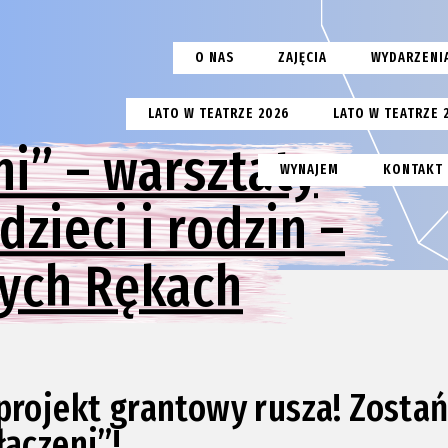
O NAS
ZAJĘCIA
WYDARZENI
LATO W TEATRZE 2026
LATO W TEATRZE 
ni” – warsztaty
WYNAJEM
KONTAKT
dzieci i rodzin –
rych Rękach
projekt grantowy rusza! Zostań
łączeni”!