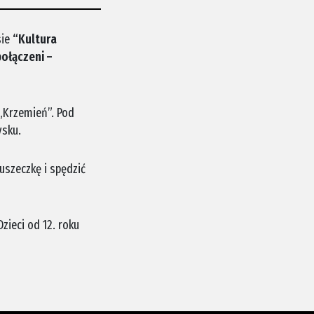
sie
“Kultura
połączeni –
„Krzemień”. Pod
ysku.
duszeczkę i spędzić
zieci od 12. roku