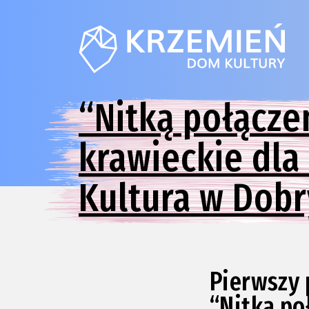
“Nitką połącze
krawieckie dla 
Kultura w Dob
Pierwszy 
“Nitką po