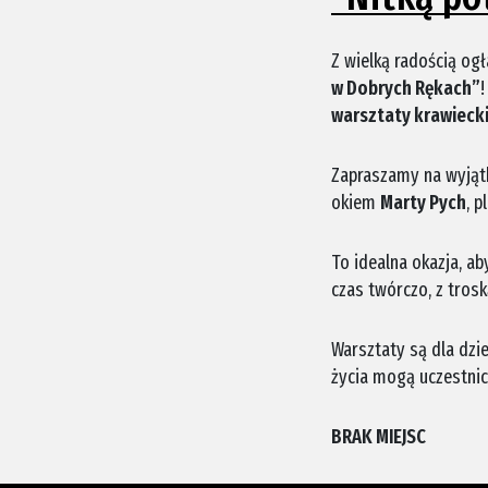
Z wielką radością o
w Dobrych Rękach”
!
warsztaty krawieckie
Zapraszamy na wyjąt
okiem
Marty Pych
, p
To idealna okazja, ab
czas twórczo, z tros
Warsztaty są dla dzi
życia mogą uczestnic
BRAK MIEJSC