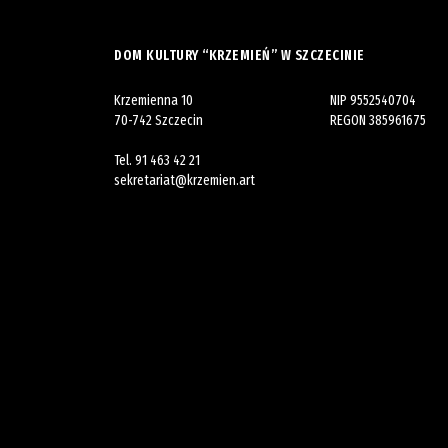
DOM KULTURY “KRZEMIEŃ” W SZCZECINIE
Krzemienna 10
NIP 9552540704
70-742 Szczecin
REGON 385961675
Tel.
91 463 42 21
sekretariat@krzemien.art