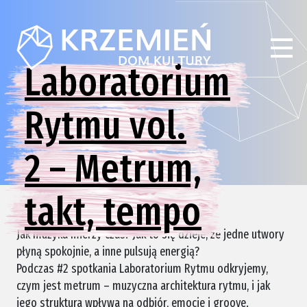
Laboratorium
Rytmu vol.
2 – Metrum,
takt, tempo
Jak muzyka mierzy czas? Jak to się dzieje, że jedne utwory
płyną spokojnie, a inne pulsują energią?
Podczas #2 spotkania Laboratorium Rytmu odkryjemy,
czym jest metrum – muzyczna architektura rytmu, i jak
jego struktura wpływa na odbiór, emocje i groove.