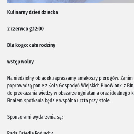
Kulinarny dzień dziecka
2 czerwca g.12:00
Dla kogo: całe rodziny
wstęp wolny
Na niedzielny obiadek zapraszamy smakoszy pierogów. Zanim 
poprowadzą panie z Koła Gospodyń Wiejskich BinoWianki z Bino
do przekazania wiedzy w obszarze ugniatania oraz idealnego 
Finałem spotkania będzie wspólna uczta przy stole.
Sponsorami wydarzenia są:
Rada Osiedla Podjuchy