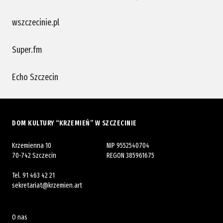
wszczecinie.pl
Super.fm
Echo Szczecin
DOM KULTURY “KRZEMIEŃ” W SZCZECINIE
Krzemienna 10
NIP 9552540704
70-742 Szczecin
REGON 385961675
Tel.
91 463 42 21
sekretariat@krzemien.art
O nas