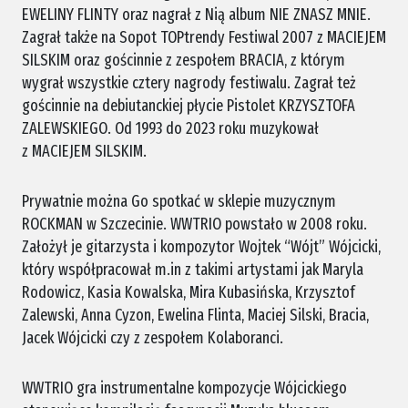
EWELINY FLINTY oraz nagrał z Nią album NIE ZNASZ MNIE.
Zagrał także na Sopot TOPtrendy Festiwal 2007 z MACIEJEM
SILSKIM oraz gościnnie z zespołem BRACIA, z którym
wygrał wszystkie cztery nagrody festiwalu. Zagrał też
gościnnie na debiutanckiej płycie Pistolet KRZYSZTOFA
ZALEWSKIEGO. Od 1993 do 2023 roku muzykował
z MACIEJEM SILSKIM.
Prywatnie można Go spotkać w sklepie muzycznym
ROCKMAN w Szczecinie.
WWTRIO powstało w 2008 roku.
Założył je gitarzysta i kompozytor Wojtek “Wójt” Wójcicki,
który współpracował m.in z takimi artystami jak Maryla
Rodowicz, Kasia Kowalska, Mira Kubasińska, Krzysztof
Zalewski, Anna Cyzon, Ewelina Flinta, Maciej Silski, Bracia,
Jacek Wójcicki czy z zespołem Kolaboranci.
WWTRIO gra instrumentalne kompozycje Wójcickiego