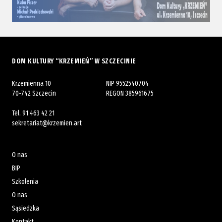
DOM KULTURY “KRZEMIEŃ” W SZCZECINIE
Krzemienna 10
NIP 9552540704
70-742 Szczecin
REGON 385961675
Tel.
91 463 42 21
sekretariat@krzemien.art
O nas
BIP
Szkolenia
O nas
Sąsiedzka
Kontakt