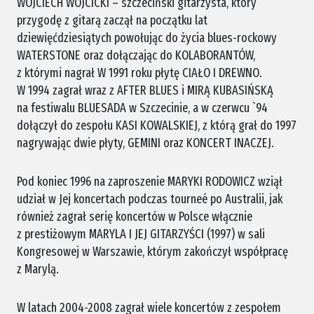
WOJCIECH WÓJCICKI – szczeciński gitarzysta, który
przygodę z gitarą zaczął na początku lat
dziewięćdziesiątych powołując do życia blues-rockowy
WATERSTONE oraz dołączając do KOLABORANTÓW,
z którymi nagrał W 1991 roku płytę CIAŁO I DREWNO.
W 1994 zagrał wraz z AFTER BLUES i MIRĄ KUBASIŃSKĄ
na festiwalu BLUESADA w Szczecinie, a w czerwcu `94
dołączył do zespołu KASI KOWALSKIEJ, z którą grał do 1997
nagrywając dwie płyty, GEMINI oraz KONCERT INACZEJ.
Pod koniec 1996 na zaproszenie MARYKI RODOWICZ wziął
udział w Jej koncertach podczas tourneé po Australii, jak
również zagrał serię koncertów w Polsce włącznie
z prestiżowym MARYLA I JEJ GITARZYŚCI (1997) w sali
Kongresowej w Warszawie, którym zakończył współpracę
z Marylą.
W latach 2004-2008 zagrał wiele koncertów z zespołem