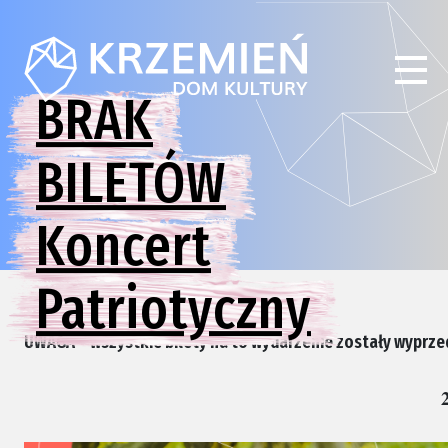
BRAK
BILETÓW
Koncert
Patriotyczny
UWAGA – wszystkie bilety na to wydarzenie zostały wyprze