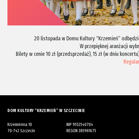
20 listopada w Domu Kultury “Krzemień” odbędzie 
W przepięknej aranżacji wyb
Bilety w cenie 10 zł (przedsprzedaż), 15 zł (w dniu koncertu
Regula
DOM KULTURY “KRZEMIEŃ” W SZCZECINIE
Krzemienna 10
NIP 9552540704
70-742 Szczecin
REGON 385961675