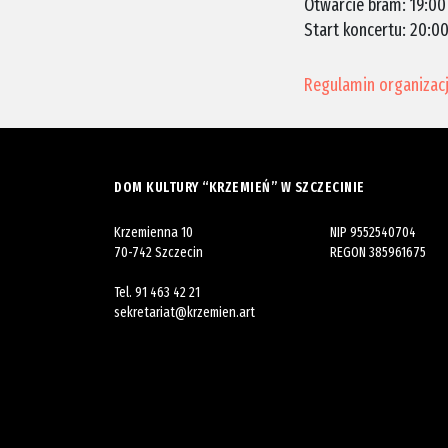
Otwarcie bram: 19:00
Start koncertu: 20:0
Regulamin organizacj
DOM KULTURY “KRZEMIEŃ” W SZCZECINIE
Krzemienna 10
NIP 9552540704
70-742 Szczecin
REGON 385961675
Tel.
91 463 42 21
sekretariat@krzemien.art