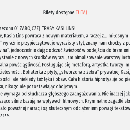
Bilety dostępne
TUTAJ
 sezonu 01 ZABÓJCZEJ TRASY KASI LINS!
wie, Kasia Lins powraca z nowym materiałem, a raczej z… miłosnym 
wyraźnie przypieczętowuje wyrazisty styl, znany nam choćby z p
na”, jednocześnie dając odczuć świeżość w podejściu do brzmienia
ystanie z nowych środków wyrazu, zminimalizowanie warstwy inst
alna powściągliwość. Posługując się metaforą, artystka tworzy impr
 cielesności. Bohaterka z płyty, „stworzona z żebra” prywatnej Kasi
czości, ale niekiedy też lęku i obaw. Cała historia hipnotyzuje od 
u, nikogo nie pozostawiając obojętnym.
 że wymaga od słuchacza głębszego zaangażowania. Nie inaczej jak
yszące silnie bazują na wpływach filmowych. Kryminalne zagadki s
mało poważnej narracji są skutecznym odciążeniem powagi tekstów.
arze.