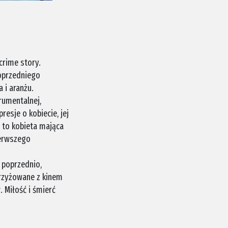
crime story.
oprzedniego
 i aranżu.
rumentalnej,
esje o kobiecie, jej
, to kobieta mająca
pierwszego
 poprzednio,
krzyżowane z kinem
 Miłość i śmierć