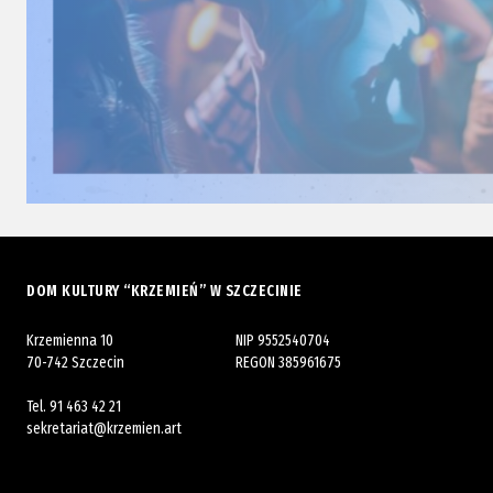
DOM KULTURY “KRZEMIEŃ” W SZCZECINIE
Krzemienna 10
NIP 9552540704
70-742 Szczecin
REGON 385961675
Tel.
91 463 42 21
sekretariat@krzemien.art