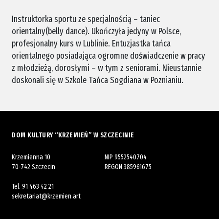
Instruktorka sportu ze specjalnością – taniec
orientalny(belly dance). Ukończyła jedyny w Polsce,
profesjonalny kurs w Lublinie. Entuzjastka tańca
orientalnego posiadająca ogromne doświadczenie w pracy
z młodzieżą, dorosłymi – w tym z seniorami. Nieustannie
doskonali się w Szkole Tańca Sogdiana w Poznianiu.
DOM KULTURY “KRZEMIEŃ” W SZCZECINIE
Krzemienna 10
NIP 9552540704
70-742 Szczecin
REGON 385961675
Tel.
91 463 42 21
sekretariat@krzemien.art