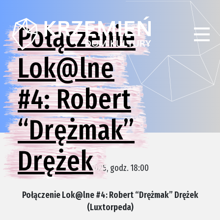
Połączenie
Lok@lne
#4: Robert
“Drężmak”
Drężek
19.02.2025, godz. 18:00
Połączenie Lok@lne #4: Robert “Drężmak” Drężek
(Luxtorpeda)