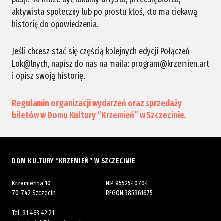
aktywista społeczny lub po prostu ktoś, kto ma ciekawą
historię do opowiedzenia.
Jeśli chcesz stać się częścią kolejnych edycji Połączeń
Lok@lnych, napisz do nas na maila: program@krzemien.art
i opisz swoją historię.
Regulamin organizacji wydarzeń oraz sprzedaży
biletów w Domu Kultury “Krzemień” w Szczecinie.
DOM KULTURY “KRZEMIEŃ” W SZCZECINIE
Krzemienna 10
NIP 9552540704
70-742 Szczecin
REGON 385961675
Tel.
91 463 42 21