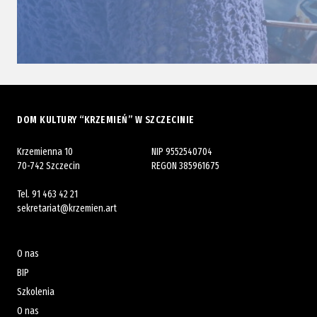
DOM KULTURY “KRZEMIEŃ” W SZCZECINIE
Krzemienna 10
NIP 9552540704
70-742 Szczecin
REGON 385961675
Tel.
91 463 42 21
sekretariat@krzemien.art
O nas
BIP
Szkolenia
O nas