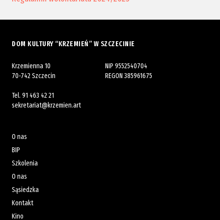
DOM KULTURY “KRZEMIEŃ” W SZCZECINIE
Krzemienna 10
NIP 9552540704
70-742 Szczecin
REGON 385961675
Tel.
91 463 42 21
sekretariat@krzemien.art
O nas
BIP
Szkolenia
O nas
Sąsiedzka
Kontakt
Kino