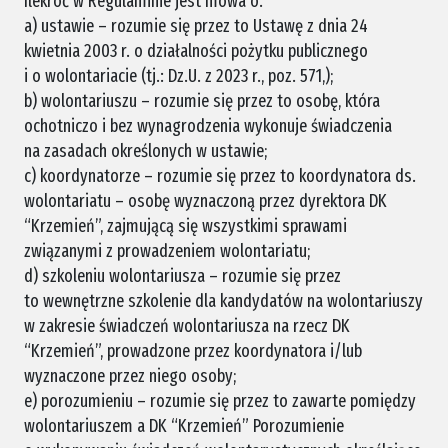
Ilekroć w Regulaminie jest mowa o:
a) ustawie – rozumie się przez to Ustawę z dnia 24
kwietnia 2003 r. o działalności pożytku publicznego
i o wolontariacie (tj.: Dz.U. z 2023 r., poz. 571,);
b) wolontariuszu – rozumie się przez to osobę, która
ochotniczo i bez wynagrodzenia wykonuje świadczenia
na zasadach określonych w ustawie;
c) koordynatorze – rozumie się przez to koordynatora ds.
wolontariatu – osobę wyznaczoną przez dyrektora DK
“Krzemień”, zajmującą się wszystkimi sprawami
związanymi z prowadzeniem wolontariatu;
d) szkoleniu wolontariusza – rozumie się przez
to wewnętrzne szkolenie dla kandydatów na wolontariuszy
w zakresie świadczeń wolontariusza na rzecz DK
“Krzemień”, prowadzone przez koordynatora i/lub
wyznaczone przez niego osoby;
e) porozumieniu – rozumie się przez to zawarte pomiędzy
wolontariuszem a DK “Krzemień” Porozumienie