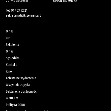
70-742 Szczecin
REGON 385961675
Tel.
91 463 42 21
sekretariat@krzemien.art
O nas
BIP
Szkolenia
O nas
Sąsiedzka
Kontakt
Kino
Achiwalne wydarzenia
Wszystkie zajęcia
Deklaracja dostępności
WYNAJEM
Polityka RODO