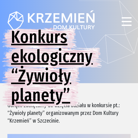
Konkurs
ekologiczny
“Żywioły
planety”
Gorąco zachęcamy do wzięcia udziału w konkursie pt.:
“Żywioły planety” organizowanym przez Dom Kultury
“Krzemień” w Szczecinie.