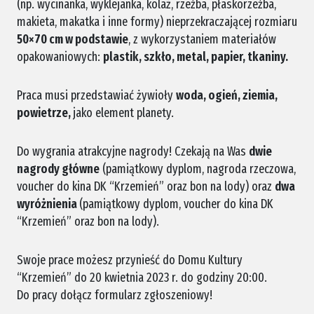
(np. wycinanka, wyklejanka, kolaż, rzeźba, płaskorzeźba,
makieta, makatka i inne formy) nieprzekraczającej rozmiaru
50×70 cm w podstawie
, z wykorzystaniem materiałów
opakowaniowych:
plastik, szkło, metal, papier, tkaniny.
Praca musi przedstawiać żywioły
woda, ogień, ziemia,
powietrze,
jako element planety.
Do wygrania atrakcyjne nagrody! Czekają na Was
dwie
nagrody główne
(pamiątkowy dyplom, nagroda rzeczowa,
voucher do kina DK “Krzemień” oraz bon na lody) oraz
dwa
wyróżnienia
(pamiątkowy dyplom, voucher do kina DK
“Krzemień” oraz bon na lody).
Swoje prace możesz przynieść do Domu Kultury
“Krzemień” do 20 kwietnia 2023 r. do godziny 20:00.
Do pracy dołącz formularz zgłoszeniowy!