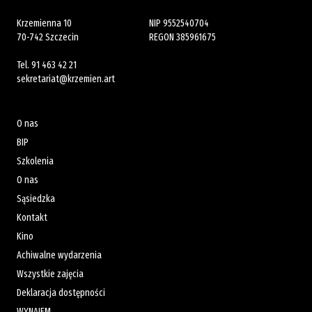
Krzemienna 10
NIP 9552540704
70-742 Szczecin
REGON 385961675
Tel.
91 463 42 21
sekretariat@krzemien.art
O nas
BIP
Szkolenia
O nas
Sąsiedzka
Kontakt
Kino
Achiwalne wydarzenia
Wszystkie zajęcia
Deklaracja dostępności
WYNAJEM