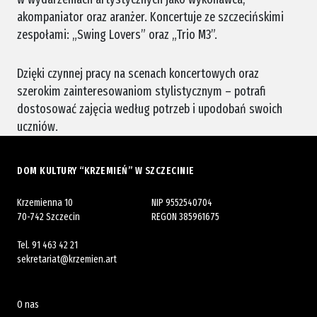
akompaniator oraz aranżer. Koncertuje ze szczecińskimi
zespołami: „Swing Lovers” oraz „Trio M3”.
Dzięki czynnej pracy na scenach koncertowych oraz
szerokim zainteresowaniom stylistycznym – potrafi
dostosować zajęcia według potrzeb i upodobań swoich
uczniów.
DOM KULTURY “KRZEMIEŃ” W SZCZECINIE
Krzemienna 10
NIP 9552540704
70-742 Szczecin
REGON 385961675
Tel.
91 463 42 21
sekretariat@krzemien.art
O nas