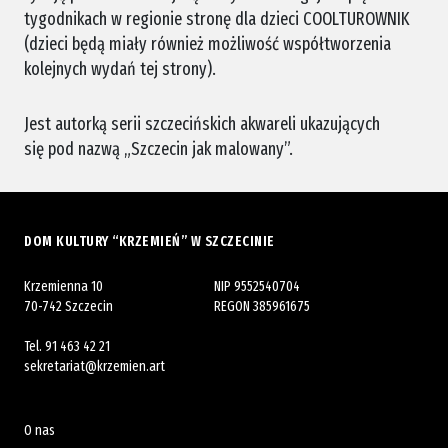
tygodnikach w regionie stronę dla dzieci COOLTUROWNIK
(dzieci będą miały również możliwość współtworzenia
kolejnych wydań tej strony).
Jest autorką serii szczecińskich akwareli ukazujących
się pod nazwą „Szczecin jak malowany”.
DOM KULTURY “KRZEMIEŃ” W SZCZECINIE
Krzemienna 10
NIP 9552540704
70-742 Szczecin
REGON 385961675
Tel.
91 463 42 21
sekretariat@krzemien.art
O nas