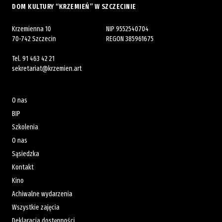
DOM KULTURY “KRZEMIEŃ” W SZCZECINIE
Krzemienna 10
NIP 9552540704
70-742 Szczecin
REGON 385961675
Tel.
91 463 42 21
sekretariat@krzemien.art
O nas
BIP
Szkolenia
O nas
Sąsiedzka
Kontakt
Kino
Achiwalne wydarzenia
Wszystkie zajęcia
Deklaracja dostępności