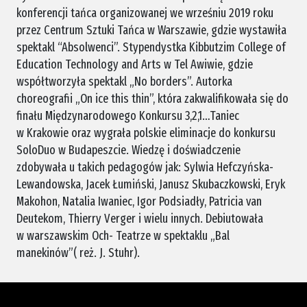
konferencji tańca organizowanej we wrześniu 2019 roku
przez Centrum Sztuki Tańca w Warszawie, gdzie wystawiła
spektakl “Absolwenci”. Stypendystka Kibbutzim College of
Education Technology and Arts w Tel Awiwie, gdzie
współtworzyła spektakl „No borders”. Autorka
choreografii „On ice this thin”, która zakwalifikowała się do
finału Międzynarodowego Konkursu 3,2,1…Taniec
w Krakowie oraz wygrała polskie eliminacje do konkursu
SoloDuo w Budapeszcie. Wiedzę i doświadczenie
zdobywała u takich pedagogów jak: Sylwia Hefczyńska-
Lewandowska, Jacek Łumiński, Janusz Skubaczkowski, Eryk
Makohon, Natalia Iwaniec, Igor Podsiadły, Patricia van
Deutekom, Thierry Verger i wielu innych. Debiutowała
w warszawskim Och- Teatrze w spektaklu „Bal
manekinów”( reż. J. Stuhr).