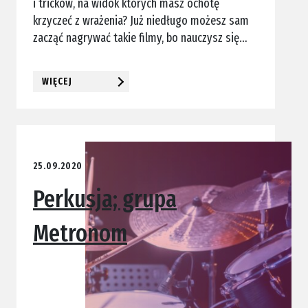
i tricków, na widok których masz ochotę
krzyczeć z wrażenia? Już niedługo możesz sam
zacząć nagrywać takie filmy, bo nauczysz się…
WIĘCEJ
25.09.2020
Perkusja; grupa
Metronom