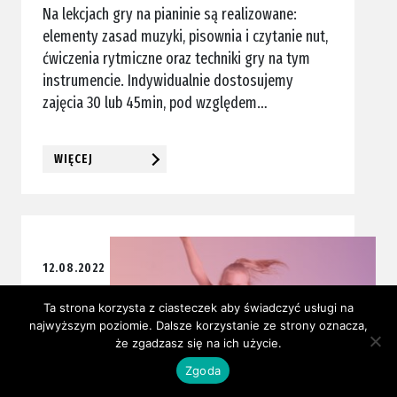
Na lekcjach gry na pianinie są realizowane:
elementy zasad muzyki, pisownia i czytanie nut,
ćwiczenia rytmiczne oraz techniki gry na tym
instrumencie. Indywidualnie dostosujemy
zajęcia 30 lub 45min, pod względem…
WIĘCEJ
12.08.2022
AkroBOOM!
Ta strona korzysta z ciasteczek aby świadczyć usługi na
najwyższym poziomie. Dalsze korzystanie ze strony oznacza,
że zgadzasz się na ich użycie.
Zgoda