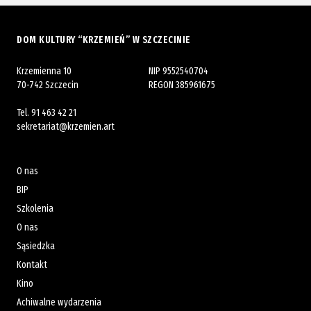
DOM KULTURY “KRZEMIEŃ” W SZCZECINIE
Krzemienna 10
NIP 9552540704
70-742 Szczecin
REGON 385961675
Tel.
91 463 42 21
sekretariat@krzemien.art
O nas
BIP
Szkolenia
O nas
Sąsiedzka
Kontakt
Kino
Achiwalne wydarzenia